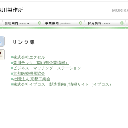
■
株式会社エクセル
■
森川テック（岡山県企業情報）
■
ビジネス・マッチング・ステーション
■
京都医療機器協会
■
社団法人 京都工業会
■
株式会社イプロス
製造業向け情報サイト（イプロス）